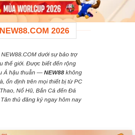
 NEW88.COM 2026
tại NEW88.COM dưới sự bảo trợ
 thế giới. Được biết đến rộng
âu Á hậu thuẫn —
NEW88
không
 ổn định trên mọi thiết bị từ PC
ể Thao, Nổ Hũ, Bắn Cá đến Đá
t. Tân thủ đăng ký ngay hôm nay