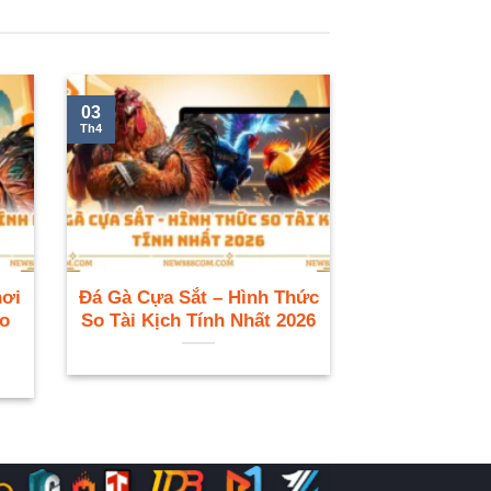
03
Th4
hành hiện đại. Từng chuyên mục đều
nh trình giải trí đầy hứng khởi.
hơi
Đá Gà Cựa Sắt – Hình Thức
o
So Tài Kịch Tính Nhất 2026