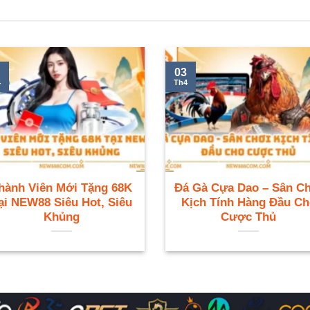
ển thị chứng chỉ bảo mật, đảm bảo an toàn dữ liệu người dùng.
 giật lag, không quảng cáo chen ngang.
 nhật:
Hỗ trợ truy cập khi link chính bị chặn.
03
4
Th4
 nhấn vào đường dẫn lạ từ tin nhắn hoặc mạng xã hội.
cân nhắc nhờ trải nghiệm giải trí ổn định và phong cách vận 
p cận cho nhiều người tham gia. Tham gia
NEW88
để bắt đầu hà
hành Viên Mới Tặng 68K
Đá Gà Cựa Dao – Sân C
ại NEW88 Siêu Hot, Siêu
Kịch Tính Hàng Đầu Ch
Khủng
Cược Thủ