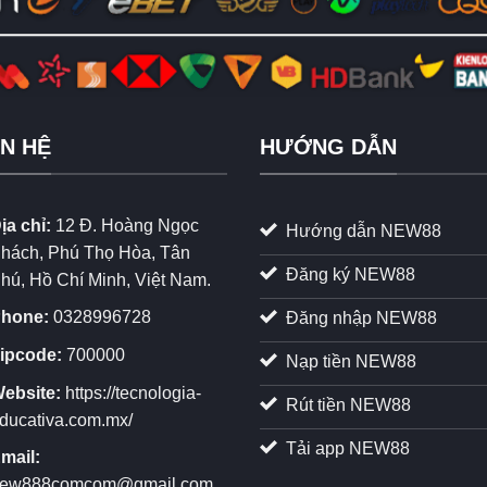
ÊN HỆ
HƯỚNG DẪN
ịa chỉ:
12 Đ. Hoàng Ngọc
Hướng dẫn NEW88
hách, Phú Thọ Hòa, Tân
Đăng ký NEW88
hú, Hồ Chí Minh, Việt Nam.
hone:
0328996728
Đăng nhập NEW88
ipcode:
700000
Nạp tiền NEW88
ebsite:
https://tecnologia-
Rút tiền NEW88
ducativa.com.mx/
Tải app NEW88
mail:
ew888comcom@gmail.com