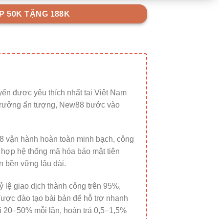
P 50K TẶNG 188K
ến được yêu thích nhất tại Việt Nam
g trưởng ấn tượng, New88 bước vào
88 vận hành hoàn toàn minh bạch, công
h hợp hệ thống mã hóa bảo mật tiên
ển bền vững lâu dài.
 tỷ lệ giao dịch thành công trên 95%,
 được đào tạo bài bản để hỗ trợ nhanh
ại 20–50% mỗi lần, hoàn trả 0,5–1,5%