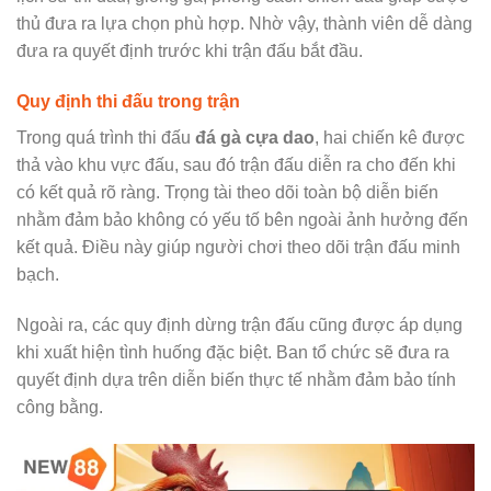
thủ đưa ra lựa chọn phù hợp. Nhờ vậy, thành viên dễ dàng
đưa ra quyết định trước khi trận đấu bắt đầu.
Quy định thi đấu trong trận
Trong quá trình thi đấu
đá gà cựa dao
, hai chiến kê được
thả vào khu vực đấu, sau đó trận đấu diễn ra cho đến khi
có kết quả rõ ràng. Trọng tài theo dõi toàn bộ diễn biến
nhằm đảm bảo không có yếu tố bên ngoài ảnh hưởng đến
kết quả. Điều này giúp người chơi theo dõi trận đấu minh
bạch.
Ngoài ra, các quy định dừng trận đấu cũng được áp dụng
khi xuất hiện tình huống đặc biệt. Ban tổ chức sẽ đưa ra
quyết định dựa trên diễn biến thực tế nhằm đảm bảo tính
công bằng.