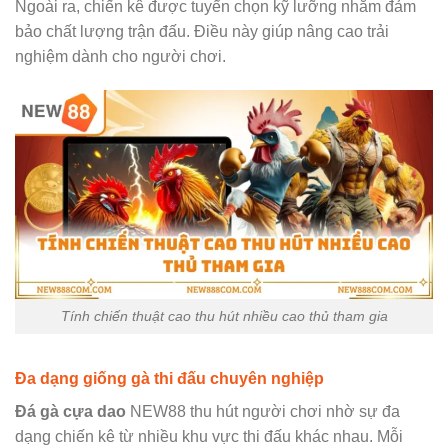
Ngoài ra, chiến kê được tuyển chọn kỹ lưỡng nhằm đảm
bảo chất lượng trận đấu. Điều này giúp nâng cao trải
nghiệm dành cho người chơi.
Tính chiến thuật cao thu hút nhiều cao thủ tham gia
Đa dạng giống gà thi đấu chuyên nghiệp
Đá gà cựa dao
NEW88 thu hút người chơi nhờ sự đa
dạng chiến kê từ nhiều khu vực thi đấu khác nhau. Mỗi