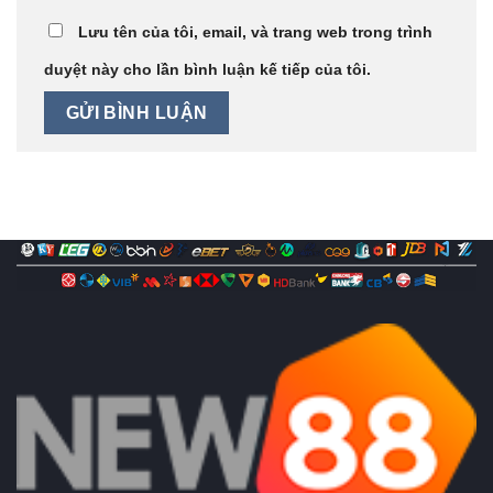
Lưu tên của tôi, email, và trang web trong trình
duyệt này cho lần bình luận kế tiếp của tôi.