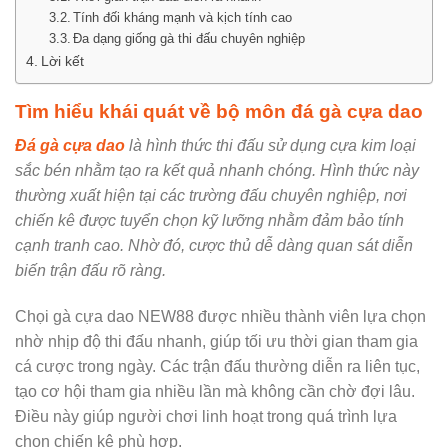
Tính đối kháng mạnh và kịch tính cao
Đa dạng giống gà thi đấu chuyên nghiệp
Lời kết
Tìm hiểu khái quát về bộ môn đá gà cựa dao
Đá gà cựa dao
là hình thức thi đấu sử dụng cựa kim loại
sắc bén nhằm tạo ra kết quả nhanh chóng. Hình thức này
thường xuất hiện tại các trường đấu chuyên nghiệp, nơi
chiến kê được tuyển chọn kỹ lưỡng nhằm đảm bảo tính
cạnh tranh cao. Nhờ đó, cược thủ dễ dàng quan sát diễn
biến trận đấu rõ ràng.
Chọi gà cựa dao NEW88 được nhiều thành viên lựa chọn
nhờ nhịp độ thi đấu nhanh, giúp tối ưu thời gian tham gia
cá cược trong ngày. Các trận đấu thường diễn ra liên tục,
tạo cơ hội tham gia nhiều lần mà không cần chờ đợi lâu.
Điều này giúp người chơi linh hoạt trong quá trình lựa
chọn chiến kê phù hợp.