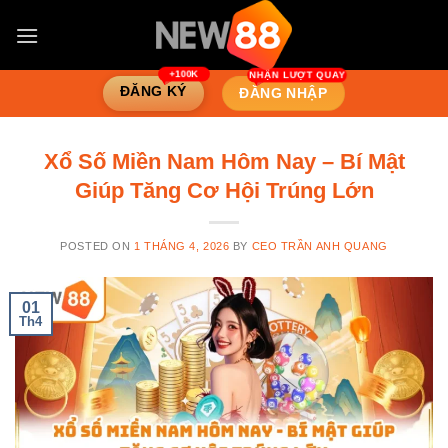
Skip
to
content
ĐĂNG KÝ
ĐĂNG NHẬP
Xổ Số Miền Nam Hôm Nay – Bí Mật
Giúp Tăng Cơ Hội Trúng Lớn
POSTED ON
1 THÁNG 4, 2026
BY
CEO TRẦN ANH QUANG
01
Th4