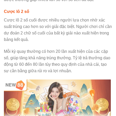
Cược lô 2 số
Cược lô 2 số cuối được nhiều người lựa chọn nhờ xác
suất trúng cao hơn so với giải đặc biệt. Người chơi chỉ cần
dự đoán 2 chữ số cuối của bất kỳ giải nào xuất hiện trong
bảng kết quả.
Mỗi kỳ quay thường có hơn 20 lần xuất hiện của các cặp
số, giúp tăng khả năng trúng thưởng. Tỷ lệ trả thưởng dao
động từ 60 đến 80 lần tùy theo quy định của nhà cái, tạo
sự cân bằng giữa rủi ro và lợi nhuận.