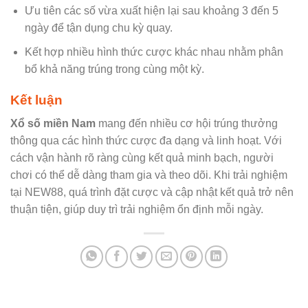
Ưu tiên các số vừa xuất hiện lại sau khoảng 3 đến 5
ngày để tận dụng chu kỳ quay.
Kết hợp nhiều hình thức cược khác nhau nhằm phân
bổ khả năng trúng trong cùng một kỳ.
Kết luận
Xổ số miền Nam
mang đến nhiều cơ hội trúng thưởng
thông qua các hình thức cược đa dạng và linh hoạt. Với
cách vận hành rõ ràng cùng kết quả minh bạch, người
chơi có thể dễ dàng tham gia và theo dõi. Khi trải nghiệm
tại NEW88, quá trình đặt cược và cập nhật kết quả trở nên
thuận tiện, giúp duy trì trải nghiệm ổn định mỗi ngày.