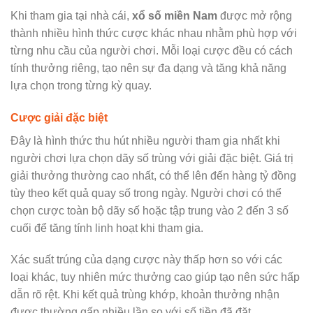
Khi tham gia tại nhà cái,
xổ số miền Nam
được mở rộng
thành nhiều hình thức cược khác nhau nhằm phù hợp với
từng nhu cầu của người chơi. Mỗi loại cược đều có cách
tính thưởng riêng, tạo nên sự đa dạng và tăng khả năng
lựa chọn trong từng kỳ quay.
Cược giải đặc biệt
Đây là hình thức thu hút nhiều người tham gia nhất khi
người chơi lựa chọn dãy số trùng với giải đặc biệt. Giá trị
giải thưởng thường cao nhất, có thể lên đến hàng tỷ đồng
tùy theo kết quả quay số trong ngày. Người chơi có thể
chọn cược toàn bộ dãy số hoặc tập trung vào 2 đến 3 số
cuối để tăng tính linh hoạt khi tham gia.
Xác suất trúng của dạng cược này thấp hơn so với các
loại khác, tuy nhiên mức thưởng cao giúp tạo nên sức hấp
dẫn rõ rệt. Khi kết quả trùng khớp, khoản thưởng nhận
được thường gấp nhiều lần so với số tiền đã đặt.