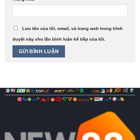
Lưu tên của tôi, email, và trang web trong trình
duyệt này cho lần bình luận kế tiếp của tôi.