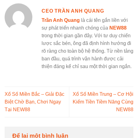
CEO TRẦN ANH QUANG
Trần Anh Quang
là cái tên gắn liền với
sự phát triển nhanh chóng của
NEW88
trong thời gian gần đây. Với tư duy chiến
lược sắc bén, ông đã định hình hướng đi
rõ ràng cho toàn bộ hệ thống. Từ nền tảng
ban đầu, quá trình vận hành được cải
thiện đáng kể chỉ sau một thời gian ngắn.
Xổ Số Miền Bắc – Giải Đặc
Xổ Số Miền Trung – Cơ Hội
Biệt Chờ Bạn, Chơi Ngay
Kiếm Tiền Tiềm Năng Cùng
Tại NEW88
NEW88
Để lại một bình luận